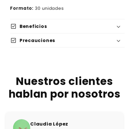
Formato:
30 unidades
check_box
Beneficios
check_box
Precauciones
Nuestros clientes
hablan por nosotros
Claudia López