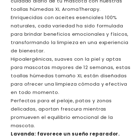
cuidado diario de tu mascota con nuestras
Toalla
Toalla
húmeda
húmeda
toallas húmedas XL AromaTherapy.
relajante
relajante
Enriquecidas con aceites esenciales 100%
XG
XG
naturales, cada variedad ha sido formulada
30
30
para brindar beneficios emocionales y físicos,
unidades
unidades
aroma
aroma
transformando la limpieza en una experiencia
Lavanda
Lavanda
de bienestar.
Hipoalergénicas, suaves con la piel y aptas
para mascotas mayores de 12 semanas, estas
toallas húmedas tamaño XL están diseñadas
para ofrecer una limpieza cómoda y efectiva
en todo momento.
Perfectas para el pelaje, patas y zonas
delicadas, aportan frescura mientras
promueven el equilibrio emocional de la
mascota.
Lavanda: favorece un sueño reparador.