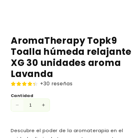
AromaTherapy Topk9
Toalla húmeda relajante
XG 30 unidades aroma
Lavanda
+30 reseñas
Cantidad
Reducir
Aumentar
cantidad
cantidad
para
para
AromaTherapy
AromaTherapy
Descubre el poder de la aromaterapia en el
Topk9
Topk9